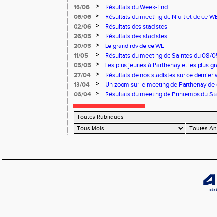
>
16/06
Résultats du Week-End
>
06/06
Résultats du meeting de Niort et de ce W
>
02/06
Résultats des stadistes
>
26/05
Résultats des stadistes
>
20/05
Le grand rdv de ce WE
>
11/05
Résultats du meeting de Saintes du 08/0
Niort du 11/05/2025
>
05/05
Les plus jeunes à Parthenay et les plus 
03 et 04 mai
>
27/04
Résultats de nos stadistes sur ce dernier 
>
13/04
Un zoom sur le meeting de Parthenay de
>
06/04
Résultats du meeting de Printemps du Sta