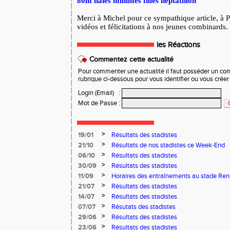
80m haies minimes filles heptathlon
Merci à Michel pour ce sympathique article, à P
vidéos
et félicitations à nos jeunes combinards.
les Réactions
Commentez cette actualité
Pour commenter une actualité il faut posséder un compt
rubrique ci-dessous pour vous identifier ou vous crée
Login (Email)
:
Mot de Passe
:
>
19/01
Résultats des stadistes
>
21/10
Résultats de nos stadistes ce Week-End
>
06/10
Résultats des stadistes
>
30/09
Résultats des stadistes
>
11/09
Horaires des entraînements au stade Ren
>
21/07
Résultats des stadistes
>
14/07
Résultats des stadistes
>
07/07
Résutats des stadistes
>
29/06
Résultats des stadistes
>
23/06
Résultats des stadistes