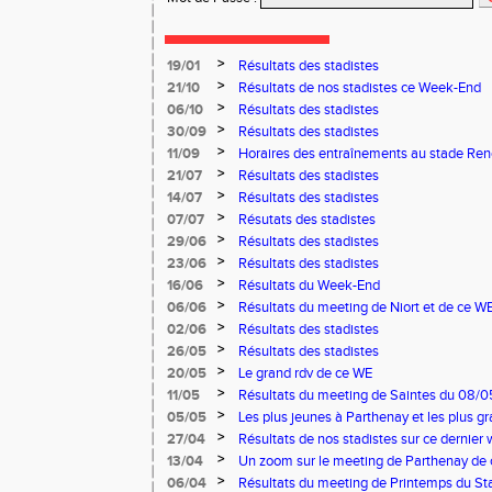
>
19/01
Résultats des stadistes
>
21/10
Résultats de nos stadistes ce Week-End
>
06/10
Résultats des stadistes
>
30/09
Résultats des stadistes
>
11/09
Horaires des entraînements au stade Ren
>
21/07
Résultats des stadistes
>
14/07
Résultats des stadistes
>
07/07
Résutats des stadistes
>
29/06
Résultats des stadistes
>
23/06
Résultats des stadistes
>
16/06
Résultats du Week-End
>
06/06
Résultats du meeting de Niort et de ce W
>
02/06
Résultats des stadistes
>
26/05
Résultats des stadistes
>
20/05
Le grand rdv de ce WE
>
11/05
Résultats du meeting de Saintes du 08/0
Niort du 11/05/2025
>
05/05
Les plus jeunes à Parthenay et les plus 
03 et 04 mai
>
27/04
Résultats de nos stadistes sur ce dernier 
>
13/04
Un zoom sur le meeting de Parthenay de
>
06/04
Résultats du meeting de Printemps du Sta