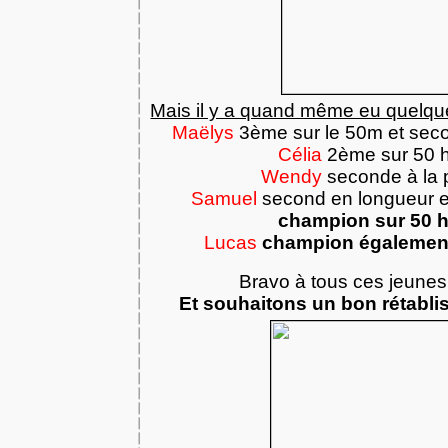
Mais il y a quand même eu quelq
Maëlys
3ème sur le 50m et sec
Célia
2ème sur 50 
Wendy
seconde à la 
Samuel
second en longueur et
champion sur 50 h
Lucas
champion également
Bravo à tous ces jeunes 
Et souhaitons un bon rétabli