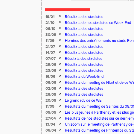
>
19/01
Résultats des stadistes
>
21/10
Résultats de nos stadistes ce Week-End
>
06/10
Résultats des stadistes
>
30/09
Résultats des stadistes
>
11/09
Horaires des entraînements au stade Ren
>
21/07
Résultats des stadistes
>
14/07
Résultats des stadistes
>
07/07
Résutats des stadistes
>
29/06
Résultats des stadistes
>
23/06
Résultats des stadistes
>
16/06
Résultats du Week-End
>
06/06
Résultats du meeting de Niort et de ce W
>
02/06
Résultats des stadistes
>
26/05
Résultats des stadistes
>
20/05
Le grand rdv de ce WE
>
11/05
Résultats du meeting de Saintes du 08/0
Niort du 11/05/2025
>
05/05
Les plus jeunes à Parthenay et les plus 
03 et 04 mai
>
27/04
Résultats de nos stadistes sur ce dernier 
>
13/04
Un zoom sur le meeting de Parthenay de
>
06/04
Résultats du meeting de Printemps du Sta