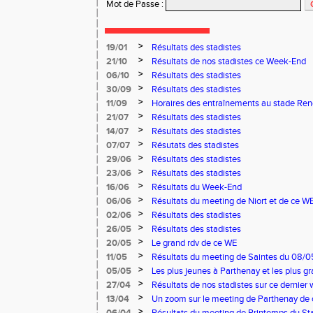
Mot de Passe
:
>
19/01
Résultats des stadistes
>
21/10
Résultats de nos stadistes ce Week-End
>
06/10
Résultats des stadistes
>
30/09
Résultats des stadistes
>
11/09
Horaires des entraînements au stade Ren
>
21/07
Résultats des stadistes
>
14/07
Résultats des stadistes
>
07/07
Résutats des stadistes
>
29/06
Résultats des stadistes
>
23/06
Résultats des stadistes
>
16/06
Résultats du Week-End
>
06/06
Résultats du meeting de Niort et de ce W
>
02/06
Résultats des stadistes
>
26/05
Résultats des stadistes
>
20/05
Le grand rdv de ce WE
>
11/05
Résultats du meeting de Saintes du 08/0
Niort du 11/05/2025
>
05/05
Les plus jeunes à Parthenay et les plus 
03 et 04 mai
>
27/04
Résultats de nos stadistes sur ce dernier 
>
13/04
Un zoom sur le meeting de Parthenay de
>