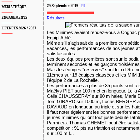
29 Septembre 2015 -
PJ
MÉDIATHÈQUE
ENGAGEMENTS
Résultats
LICENCES 2026 / 2027
Les Minimes avaient rendez-vous à Cognac po
Equip' Athlé.
Même s'il s'agissait de la première compétitio
vacances, les performances de nos jeunes ath
satisfaisantes.
Les deux équipes premières sont sur le podium
terminent secondes et les garçons troisièmes
Mais les équipes "réserves" sont loin d'être ri
11èmes sur 19 équipes classées et les MIM 
l'équipe 2 de La Rochelle.
Les performances à plus de 35 points sont à s
Maëlys PIET sur 100 m et en longueur, Leil
Célia CHAUSSERAY sur 80 m haies, Marie
Tom GIRARD sur 1000 m, Lucas BERGER à l
DAVIAUD en longueur, au triple et sur les hai
Il faut noter également les bonnes performanc
jeunes minimes qui ont tout juste débuté l'athl
Parmi eux Thomas CHEMET peut être satisfai
compétition : 91 pts au triathlon et notammen
sur 100 m !...