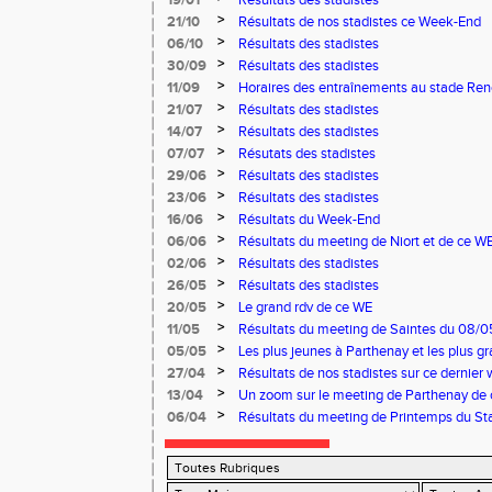
19/01
Résultats des stadistes
>
21/10
Résultats de nos stadistes ce Week-End
>
06/10
Résultats des stadistes
>
30/09
Résultats des stadistes
>
11/09
Horaires des entraînements au stade Ren
>
21/07
Résultats des stadistes
>
14/07
Résultats des stadistes
>
07/07
Résutats des stadistes
>
29/06
Résultats des stadistes
>
23/06
Résultats des stadistes
>
16/06
Résultats du Week-End
>
06/06
Résultats du meeting de Niort et de ce W
>
02/06
Résultats des stadistes
>
26/05
Résultats des stadistes
>
20/05
Le grand rdv de ce WE
>
11/05
Résultats du meeting de Saintes du 08/0
Niort du 11/05/2025
>
05/05
Les plus jeunes à Parthenay et les plus 
03 et 04 mai
>
27/04
Résultats de nos stadistes sur ce dernier 
>
13/04
Un zoom sur le meeting de Parthenay de
>
06/04
Résultats du meeting de Printemps du Sta