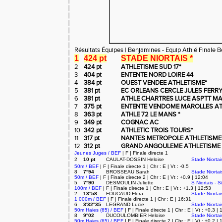
Résultats Équipes | Benjamines - Equip Athlé Finale B
1
424 pt
STADE NIORTAIS *
2
424 pt
ATHLETISME SUD 17*
3
404 pt
ENTENTE NORD LOIRE 44
4
384 pt
OUEST VENDEE ATHLETISME*
5
381 pt
EC ORLEANS CERCLE JULES FERRY
6
381 pt
ATHLE CHARTRES LUCE ASPTT MA
7
375 pt
ENTENTE VENDOME MAROLLES A
8
363 pt
ATHLE 72 LE MANS *
9
349 pt
COGNAC AC
10
342 pt
ATHLETIC TROIS TOURS*
11
317 pt
NANTES METROPOLE ATHLETISME
12
312 pt
GRAND ANGOULEME ATHLETISME
Jeunes Juges / BEF
| F | Finale directe 1
2
10 pt
CAULAT-DOSSIN Heloise
Stade Niortai
50m / BEF
| F | Finale directe 1 | Chr : E | Vt : -0.5
8
7''94
BROSSEAU Sarah
Stade Niortai
50m / BEF
| F | Finale directe 2 | Chr : E | Vt : +0.9 | 12:04
5
7''90
DESMOULIN Juliette
S Niortais - S
100m / BEF
| F | Finale directe 1 | Chr : E | Vt : +1.3 | 12:53
2
13''58
FOUCAUD Flora
Stade Niortai
1 000m / BEF
| F | Finale directe 1 | Chr : E | 16:31
6
3'32''35
LEGRAND Lucie
Stade Niortai
50m Haies (65) / BEF
| F | Finale directe 1 | Chr : E | Vt : +0.3 |
8
9''02
DUCOULOMBIER Heloise
Stade Niortai
50m Haies (65) / BEF
| F | Finale directe 2 | Chr : E | Vt : +0.2 |