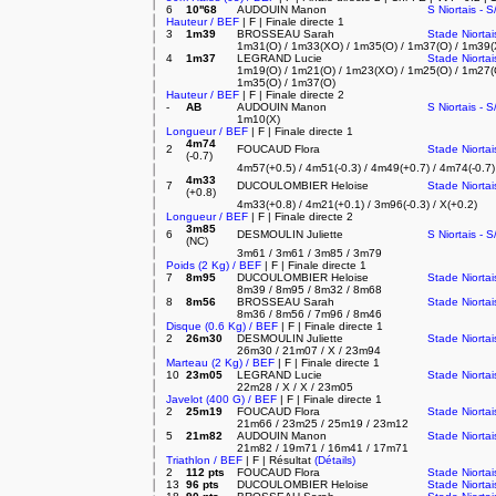
6
10''68
AUDOUIN Manon
S Niortais - S
Hauteur / BEF
| F | Finale directe 1
3
1m39
BROSSEAU Sarah
Stade Niortai
1m31(O) / 1m33(XO) / 1m35(O) / 1m37(O) / 1m39(
4
1m37
LEGRAND Lucie
Stade Niortai
1m19(O) / 1m21(O) / 1m23(XO) / 1m25(O) / 1m27(O
1m35(O) / 1m37(O)
Hauteur / BEF
| F | Finale directe 2
-
AB
AUDOUIN Manon
S Niortais - S
1m10(X)
Longueur / BEF
| F | Finale directe 1
4m74
2
FOUCAUD Flora
Stade Niortai
(-0.7)
4m57(+0.5) / 4m51(-0.3) / 4m49(+0.7) / 4m74(-0.7)
4m33
7
DUCOULOMBIER Heloise
Stade Niortai
(+0.8)
4m33(+0.8) / 4m21(+0.1) / 3m96(-0.3) / X(+0.2)
Longueur / BEF
| F | Finale directe 2
3m85
6
DESMOULIN Juliette
S Niortais - S
(NC)
3m61 / 3m61 / 3m85 / 3m79
Poids (2 Kg) / BEF
| F | Finale directe 1
7
8m95
DUCOULOMBIER Heloise
Stade Niortai
8m39 / 8m95 / 8m32 / 8m68
8
8m56
BROSSEAU Sarah
Stade Niortai
8m36 / 8m56 / 7m96 / 8m46
Disque (0.6 Kg) / BEF
| F | Finale directe 1
2
26m30
DESMOULIN Juliette
Stade Niortai
26m30 / 21m07 / X / 23m94
Marteau (2 Kg) / BEF
| F | Finale directe 1
10
23m05
LEGRAND Lucie
Stade Niortai
22m28 / X / X / 23m05
Javelot (400 G) / BEF
| F | Finale directe 1
2
25m19
FOUCAUD Flora
Stade Niortai
21m66 / 23m25 / 25m19 / 23m12
5
21m82
AUDOUIN Manon
Stade Niortai
21m82 / 19m71 / 16m41 / 17m71
Triathlon / BEF
| F | Résultat
(Détails)
2
112 pts
FOUCAUD Flora
Stade Niortai
13
96 pts
DUCOULOMBIER Heloise
Stade Niortai