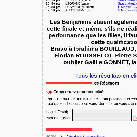
18
90 pts
BROSSEAU Sarah
Stade Niortai
19
90 pts
LEGRAND Lucie
Stade Niortai
25
88 pts
DESMOULIN Juliette
S Niortais - S
57
50 pts
AUDOUIN Manon
S Niortais - S
Les Benjamins étaient égaleme
cette finale et même s'ils ne ré
performance que les filles, il fau
cette qualificati
Bravo à Ibrahima BOUILLAUD,
Florian ROUSSELOT, Pierre
oublier Gaëlle GONNET, la 
Tous les résultats en cli
les Réactions
Commentez cette actualité
Pour commenter une actualité il faut posséder un compt
rubrique ci-dessous pour vous identifier ou vous crée
Login (Email)
:
Mot de Passe
:
>