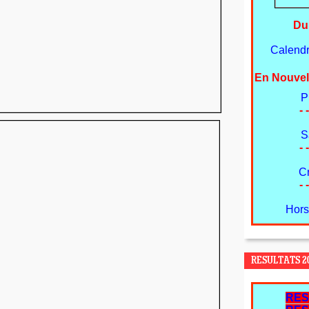
Du
Calendri
En Nouvel
P
- -
S
- -
C
- -
Hors
RESULTATS 20
RES