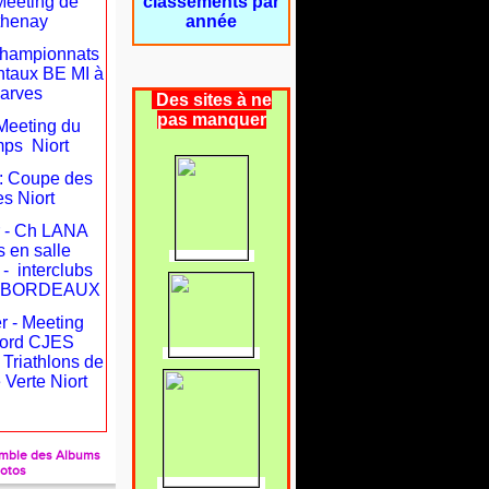
Meeting de
classements par
thenay
année
 Championnats
taux BE MI à
arves
Des sites à ne
pas manquer
: Meeting du
mps Niort
 : Coupe des
s Niort
r - Ch LANA
 en salle
 - interclubs
es BORDEAUX
r - Meeting
ord CJES
- Triathlons de
 Verte Niort
semble des Albums
otos