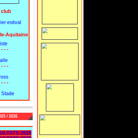
 club
er estival
le-Aquitaine
iste
 - - -
alle
 - - -
ross
 - - -
 Stade
25 / 2026
ULTATS 2025