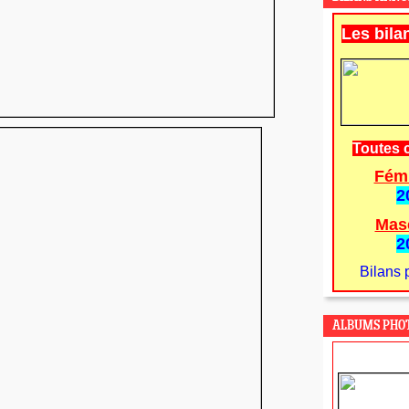
Les bila
Toutes 
Fém
2
Mas
2
Bilans 
ALBUMS PHO