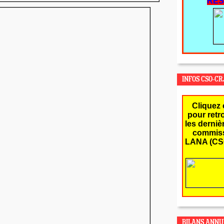
RES
INFOS CSO-CR
Cliquez 
pour retr
les derniè
commiss
LANA (CS
BILANS ANNU