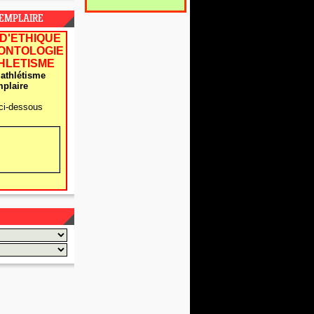
XEMPLAIRE
D'ETHIQUE
EONTOLOGIE
THLETISME
athlétisme
plaire
ci-dessous