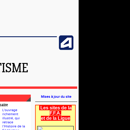
TISME
Mises à jour du site
naire
Les sites de la
L'ouvrage
F.F.A.
richement
et de la Ligue
illustré, qui
retrace
l’Histoire de la