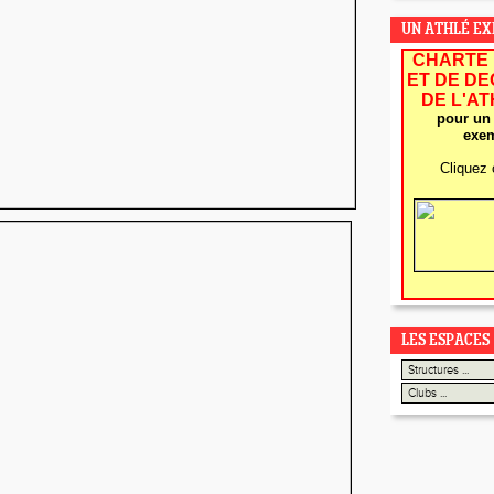
UN ATHLÉ E
CHARTE 
ET DE D
DE L'A
pour un 
exem
Cliquez 
LES ESPACES