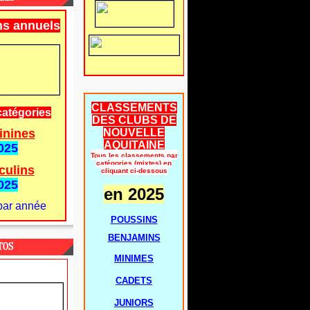
ns annuels
CLASSEMENTS
catégories
DES CLUBS DE
inines
NOUVELLE
AQUITAINE
025
Tous les classements par
catégories (mixtes) en
culins
cliquant ci-dessous
025
en 2025
par année
POUSSINS
BENJAMINS
TOS
MINIMES
CADETS
JUNIORS