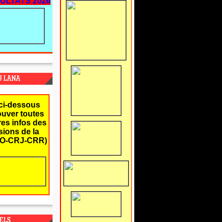
ULTATS 2026
J LANA
ci-dessous
ouver toutes
res infos des
ions de la
O-CRJ-CRR)
ELS