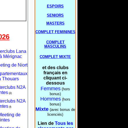
ESPOIRS
SENIORS
MASTERS
COMPLET FEMININES
026
COMPLET
MASCULINS
terclubs Lana
à Mérignac
COMPLET MIXTE
eting de Niort
et des clubs
français en
épartementaux
cliquant ci-
à Thouars
dessous
nterclubs N2A
Femmes
(hors
ntes
(2)
bonus)
Hommes
(hors
nterclubs N2A
bonus)
ntes
(1)
Mixte
(avec bonus de
Meeting de
licenciés)
intes
Lien de
Tous les