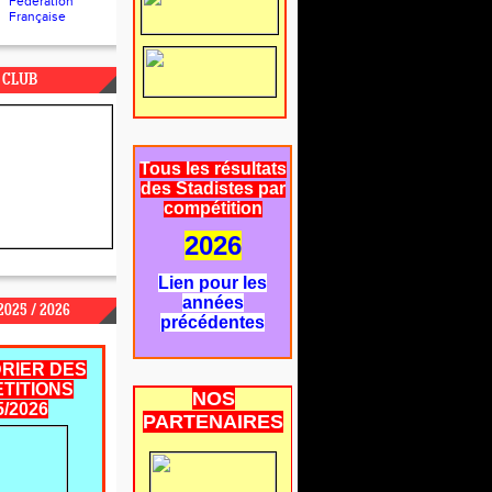
Fédération
Française
 CLUB
Tous les résultats
des Stadistes par
compétition
2026
Lien pour les
années
025 / 2026
précédentes
RIER DES
TITIONS
NOS
5/2026
PARTENAIRES