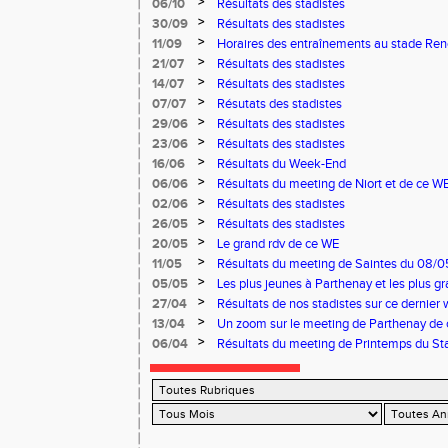
>
06/10
Résultats des stadistes
>
30/09
Résultats des stadistes
>
11/09
Horaires des entraînements au stade Ren
>
21/07
Résultats des stadistes
>
14/07
Résultats des stadistes
>
07/07
Résutats des stadistes
>
29/06
Résultats des stadistes
>
23/06
Résultats des stadistes
>
16/06
Résultats du Week-End
>
06/06
Résultats du meeting de Niort et de ce W
>
02/06
Résultats des stadistes
>
26/05
Résultats des stadistes
>
20/05
Le grand rdv de ce WE
>
11/05
Résultats du meeting de Saintes du 08/0
Niort du 11/05/2025
>
05/05
Les plus jeunes à Parthenay et les plus 
03 et 04 mai
>
27/04
Résultats de nos stadistes sur ce dernier 
>
13/04
Un zoom sur le meeting de Parthenay de
>
06/04
Résultats du meeting de Printemps du Sta