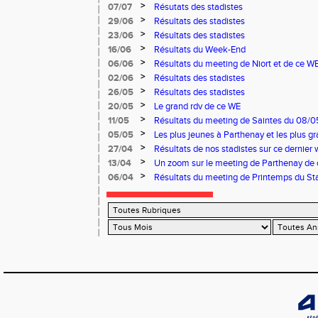
>
07/07
Résutats des stadistes
>
29/06
Résultats des stadistes
>
23/06
Résultats des stadistes
>
16/06
Résultats du Week-End
>
06/06
Résultats du meeting de Niort et de ce W
>
02/06
Résultats des stadistes
>
26/05
Résultats des stadistes
>
20/05
Le grand rdv de ce WE
>
11/05
Résultats du meeting de Saintes du 08/0
Niort du 11/05/2025
>
05/05
Les plus jeunes à Parthenay et les plus 
03 et 04 mai
>
27/04
Résultats de nos stadistes sur ce dernier 
>
13/04
Un zoom sur le meeting de Parthenay de
>
06/04
Résultats du meeting de Printemps du Sta