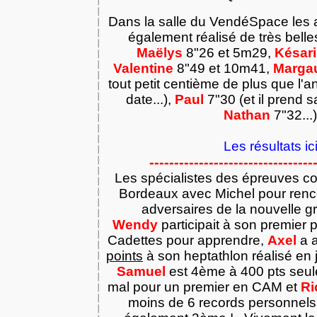
Dans la salle du VendéSpace les a
également réalisé de très bell
Maëlys
8"26 et 5m29,
Késari
Valentine
8"49 et 10m41,
Marga
tout petit centième de plus que l'
date...),
Paul
7"30 (et il prend 
Nathan
7"32...
Les résultats ic
---------------------------------
Les spécialistes des épreuves c
Bordeaux avec Michel pour renco
adversaires de la nouvelle 
Wendy
participait à son premier 
Cadettes pour apprendre,
Axel
a a
points
à son heptathlon réalisé en j
Samuel
est 4ème à 400 pts seul
mal pour un premier en CAM et
Ri
moins de 6 records personnels