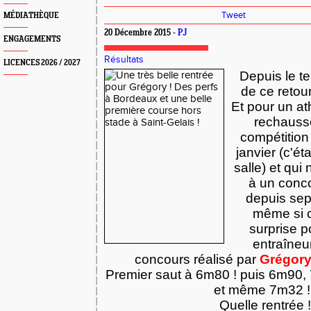
Tweet
MÉDIATHÈQUE
20 Décembre 2015 -
PJ
ENGAGEMENTS
Résultats
LICENCES 2026 / 2027
Depuis le te
de ce retour
Et pour un at
rechaussé
compétition
janvier (c'ét
salle) et qui 
à un conc
depuis sep
même si c
surprise p
entraîneur,
concours réalisé par
Grégor
Premier saut à 6m80 ! puis 6m90
et même 7m32 !!
Quelle rentrée 