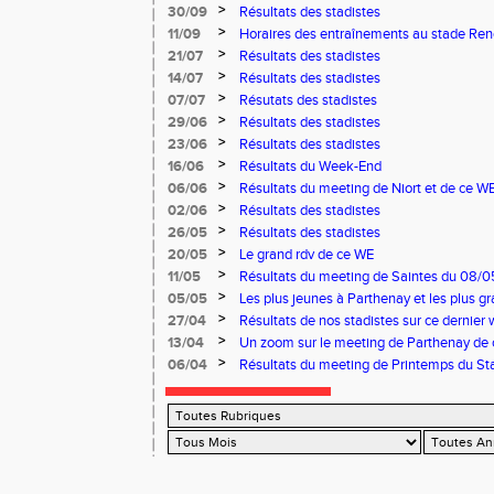
>
30/09
Résultats des stadistes
>
11/09
Horaires des entraînements au stade Ren
>
21/07
Résultats des stadistes
>
14/07
Résultats des stadistes
>
07/07
Résutats des stadistes
>
29/06
Résultats des stadistes
>
23/06
Résultats des stadistes
>
16/06
Résultats du Week-End
>
06/06
Résultats du meeting de Niort et de ce W
>
02/06
Résultats des stadistes
>
26/05
Résultats des stadistes
>
20/05
Le grand rdv de ce WE
>
11/05
Résultats du meeting de Saintes du 08/0
Niort du 11/05/2025
>
05/05
Les plus jeunes à Parthenay et les plus 
03 et 04 mai
>
27/04
Résultats de nos stadistes sur ce dernier 
>
13/04
Un zoom sur le meeting de Parthenay de
>
06/04
Résultats du meeting de Printemps du Sta