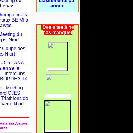
Meeting de
classements par
thenay
année
 Championnats
taux BE MI à
arves
Des sites à ne
pas manquer
: Meeting du
mps Niort
 : Coupe des
s Niort
r - Ch LANA
 en salle
 - interclubs
es BORDEAUX
r - Meeting
ord CJES
- Triathlons de
 Verte Niort
semble des Albums
otos