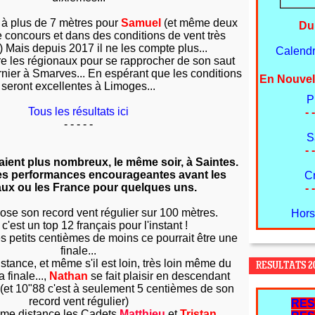
 à plus de 7 mètres pour
Samuel
(et même deux
Du
concours et dans des conditions de vent très
) Mais depuis 2017 il ne les compte plus...
Calendri
core les régionaux pour se rapprocher de son saut
rnier à Smarves... En espérant que les conditions
En Nouvel
seront excellentes à Limoges...
P
Tous les résultats ici
- -
- - - - -
S
- -
aient plus nombreux, le même soir, à Saintes.
des performances encourageantes avant les
C
ux ou les France pour quelques uns.
- -
ose son record vent régulier sur 100 mètres.
Hors
c'est un top 12 français pour l'instant !
s petits centièmes de moins ce pourrait être une
finale...
tance, et même s'il est loin, très loin même du
RESULTATS 20
 finale...,
Nathan
se fait plaisir en descendant
(et 10"88 c'est à seulement 5 centièmes de son
record vent régulier)
RES
ême distance les Cadets
Matthieu
et
Tristan