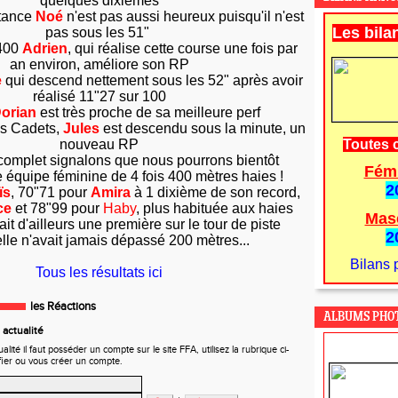
quelques dixièmes
tance
Noé
n'est pas aussi heureux puisqu'il n'est
Les bila
pas sous les 51"
 400
Adrien
, qui réalise cette course une fois par
an environ, améliore son RP
e
qui descend nettement sous les 52" après avoir
réalisé 11"27 sur 100
orian
est très proche de sa meilleure perf
es Cadets,
Jules
est descendu sous la minute, un
nouveau RP
Toutes 
 complet signalons que nous pourrons bientôt
Fém
 équipe féminine de 4 fois 400 mètres haies !
2
ïs
, 70"71 pour
Amira
à 1 dixième de son record,
ce
et 78"99 pour
Haby
, plus habituée aux haies
Mas
tait d'ailleurs une première sur le tour de piste
2
lle n'avait jamais dépassé 200 mètres...
Bilans 
Tous les résultats ici
les Réactions
ALBUMS PHO
actualité
ité il faut posséder un compte sur le site FFA, utilisez la rubrique ci-
fier ou vous créer un compte.