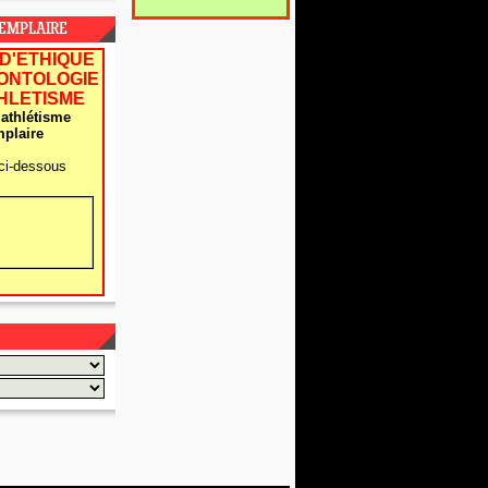
XEMPLAIRE
D'ETHIQUE
EONTOLOGIE
THLETISME
athlétisme
plaire
ci-dessous