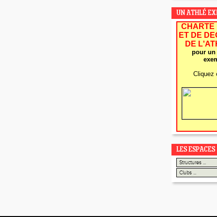
UN ATHLÉ E
CHARTE 
ET DE D
DE L'A
pour un 
exem
Cliquez 
LES ESPACES