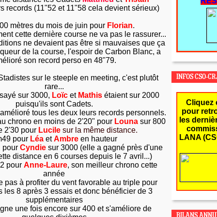
RES
s records (11"52 et 11"58 cela devient sérieux)
0 mètres du mois de juin pour
Florian
.
nt cette dernière course ne va pas le rassurer...
ditions ne devaient pas être si mauvaises que ça
queur de la course, l'espoir de Carbon Blanc, a
élioré son record perso en 48"79.
tadistes sur le steeple en meeting, c'est plutôt
INFOS CSO-CR
rare...
ssayé sur 3000,
Loïc
et
Mathis
étaient sur 2000
Cliquez 
puisqu'ils sont Cadets.
pour retr
 amélioré tous les deux leurs records personnels.
les derniè
u chrono en moins de 2'20" pour
Louna
sur 800
commiss
e 2'30 pour
Lucile
sur la même distance.
LANA (CS
49 pour
Léa
et
Ambre
en hauteur
" pour
Cyndie
sur 3000 (elle a gagné près d'une
tte distance en 6 courses depuis le 7 avril...)
32 pour
Anne-Laure
, son meilleur chrono cette
année
e pas à profiter du vent favorable au triple pour
 les 8 après 3 essais et donc bénéficier de 3
supplémentaires
igne une fois encore sur 400 et s'améliore de
BILANS ANNU