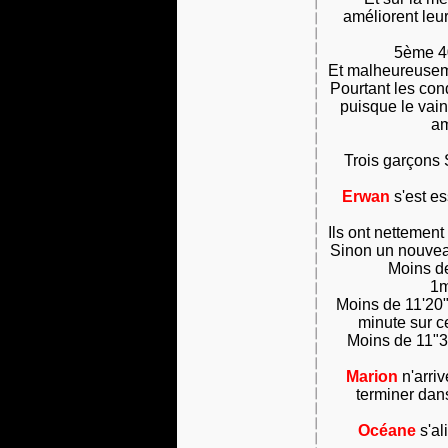
améliorent leur
5ème 40
Et malheureuseme
Pourtant les con
puisque le vain
am
Trois garçons S
Erwan
s'est e
Ils ont nettement
Sinon un nouvea
Moins d
1m
Moins de 11'20
minute sur ce
Moins de 11"
Marion
n'arriv
terminer dans
Océane
s'al