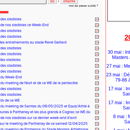
|
mot de passe oublié ?
 des stadistes
 de nos stadistes ce Week-End
 des stadistes
2
 des stadistes
des entraînements au stade René Gaillard
 des stadistes
30 mai : In
 des stadistes
Masters 
des stadistes
 des stadistes
27 mai : Me
 des stadistes
23 mai : D
s du Week-End
79-86 
 du meeting de Niort et de ce WE de la pentecôte
17 mai : I
 des stadistes
Sai
 des stadistes
rdv de ce WE
17 mai : I
 du meeting de Saintes du 08/05/2025 et Equip'Athlé à
Sai
11/05/2025
jeunes à Parthenay et les plus grands à Cognac ce WE du
8 mai : 
mai
 de nos stadistes sur ce dernier week-end d'avril
Sa
sur le meeting de Parthenay de ce samedi 12/04/2025
 du meeting de Printemps du Stade Niortais Athlétisme