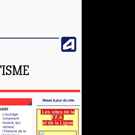
TISME
Mises à jour du site
naire
Les sites de la
L'ouvrage
F.F.A.
richement
et de la Ligue
illustré, qui
retrace
l’Histoire de la