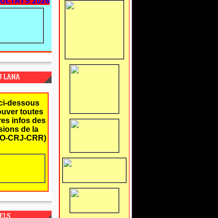
ULTATS 2026
J LANA
ci-dessous
ouver toutes
res infos des
ions de la
O-CRJ-CRR)
ELS