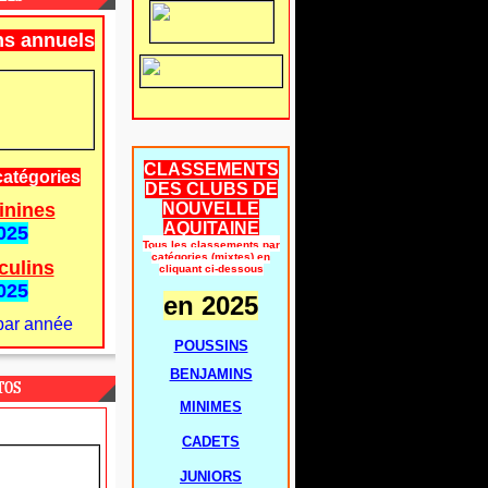
ns annuels
CLASSEMENTS
catégories
DES CLUBS DE
inines
NOUVELLE
AQUITAINE
025
Tous les classements par
catégories (mixtes) en
culins
cliquant ci-dessous
025
en 2025
par année
POUSSINS
BENJAMINS
TOS
MINIMES
CADETS
JUNIORS