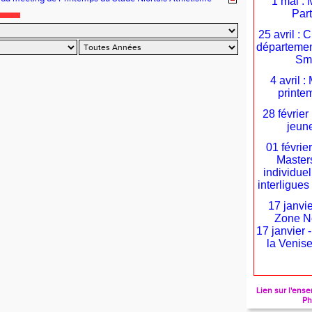
1 mai : 
Par
25 avril :
départemen
Sm
4 avril 
printe
28 février
jeune
01 févrie
Masters
individuel
interligu
17 janvie
Zone N
17 janvier 
la Venise
Lien sur l'en
Ph