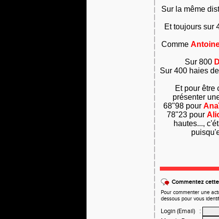
Sur la même dis
Et toujours sur
Comme
Antoin
Sur 800
D
Sur 400 haies d
Et pour être
présenter une
68"98 pour
Ana
78"23 pour
Ali
hautes..., c'é
puisqu'e
Commentez cette 
Pour commenter une actual
dessous pour vous identi
Login (Email)
: