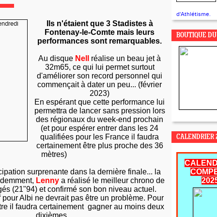
d'Athlétisme.
Ils n'étaient que 3 Stadistes à
Fontenay-le-Comte mais leurs
BOUTIQUE DU
performances sont remarquables.
Au disque
Nell
réalise un beau jet à
32m65, ce qui lui permet surtout
d'améliorer son record personnel qui
commençait à dater un peu... (février
2023)
En espérant que cette performance lui
permettra de lancer sans pression lors
des régionaux du week-end prochain
(et pour espérer entrer dans les 24
qualifiées pour les France il faudra
CALENDRIER 2
certainement être plus proche des 36
mètres)
CALEND
ipation surprenante dans la dernière finale... la
COMPE
idemment,
Lenny
a réalisé le meilleur chrono de
202
gés (21"94) et confirmé son bon niveau actuel.
if pour Albi ne devrait pas être un problème. Pour
ntre il faudra certainement gagner au moins deux
dixièmes...