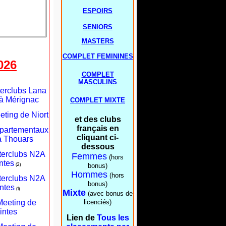
ESPOIRS
SENIORS
MASTERS
COMPLET FEMININES
026
COMPLET
MASCULINS
terclubs Lana
à Mérignac
COMPLET MIXTE
eting de Niort
et des clubs
français en
épartementaux
cliquant ci-
à Thouars
dessous
nterclubs N2A
Femmes
(hors
ntes
(2)
bonus)
Hommes
(hors
nterclubs N2A
bonus)
ntes
(1)
Mixte
(avec bonus de
Meeting de
licenciés)
intes
Lien de
Tous les