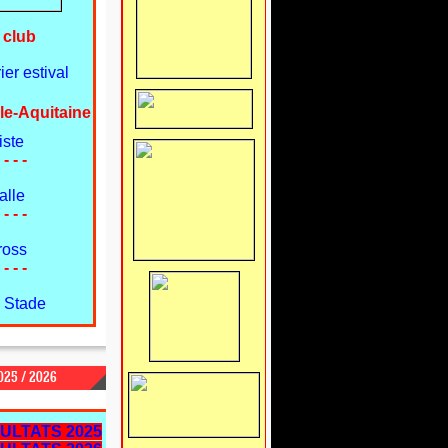
 club
er estival
le-Aquitaine
iste
 - - -
alle
 - - -
ross
 - - -
 Stade
25 / 2026
ULTATS 2025