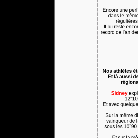
Encore une perf
dans le même 
régulières
Il lui reste en
record de l'an de
Nos athlètes ét
Et là aussi 
régiona
Sidney
expl
12"10 
Et avec quelque
Sur la même dis
vainqueur de la
sous les 10"90 
Et sur la m