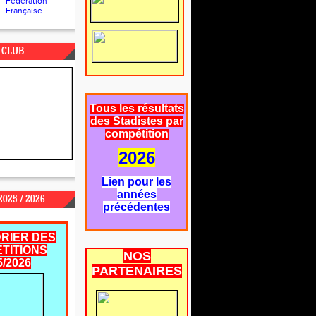
Fédération
Française
 CLUB
Tous les résultats
des Stadistes par
compétition
2026
Lien pour les
années
025 / 2026
précédentes
RIER DES
TITIONS
NOS
5/2026
PARTENAIRES