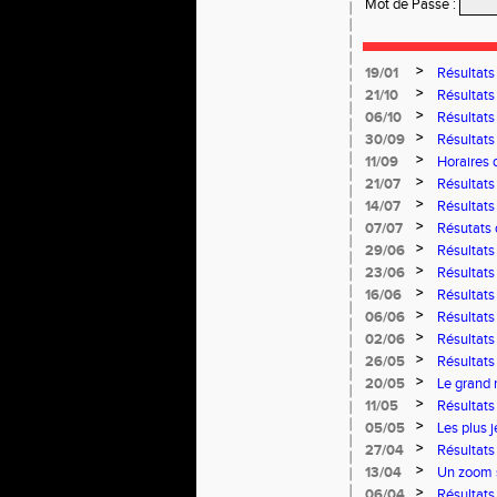
Mot de Passe
:
>
19/01
Résultats
>
21/10
Résultats
>
06/10
Résultats
>
30/09
Résultats
>
11/09
Horaires 
>
21/07
Résultats
>
14/07
Résultats
>
07/07
Résutats 
>
29/06
Résultats
>
23/06
Résultats
>
16/06
Résultat
>
06/06
Résultats
>
02/06
Résultats
>
26/05
Résultats
>
20/05
Le grand 
>
11/05
Résultats
Niort du 
>
05/05
Les plus 
03 et 04 
>
27/04
Résultats
>
13/04
Un zoom 
>
06/04
Résultats