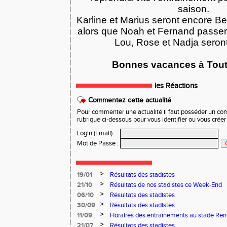
saison.
Karline et Marius seront encore 
alors que Noah et Fernand passer
Lou, Rose et Nadja seron
Bonnes vacances à Toute
les Réactions
Commentez cette actualité
Pour commenter une actualité il faut posséder un compt
rubrique ci-dessous pour vous identifier ou vous crée
Login (Email)
:
Mot de Passe
:
>
19/01
Résultats des stadistes
>
21/10
Résultats de nos stadistes ce Week-End
>
06/10
Résultats des stadistes
>
30/09
Résultats des stadistes
>
11/09
Horaires des entraînements au stade Ren
>
21/07
Résultats des stadistes