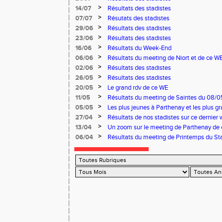
>
14/07
Résultats des stadistes
>
07/07
Résutats des stadistes
>
29/06
Résultats des stadistes
>
23/06
Résultats des stadistes
>
16/06
Résultats du Week-End
>
06/06
Résultats du meeting de Niort et de ce W
>
02/06
Résultats des stadistes
>
26/05
Résultats des stadistes
>
20/05
Le grand rdv de ce WE
>
11/05
Résultats du meeting de Saintes du 08/0
Niort du 11/05/2025
>
05/05
Les plus jeunes à Parthenay et les plus 
03 et 04 mai
>
27/04
Résultats de nos stadistes sur ce dernier 
>
13/04
Un zoom sur le meeting de Parthenay de
>
06/04
Résultats du meeting de Printemps du Sta