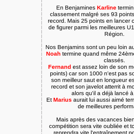
En Benjamines
Karline
termin
classement malgré ses 93 points
record. Mais 25 points en lancer 
de figurer parmi les meilleures U
Région.
Nos Benjamins sont un peu loin a
Noah
termine quand même 24ème
classés.
Fernand
est assez loin de son mei
points) car son 1000 n'est pas s
son meilleur saut en longueur e
record et son javelot atterrit à 
alors qu'il a déjà lancé 
Et
Marius
aurait lui aussi aimé te
de meilleures perfor
Mais après des vacances bien
compétition sera vite oubliée et t
reprendra vite l'entraînement p