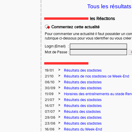
Tous les résultats 
les Réactions
Commentez cette actualité
Pour commenter une actualité il faut posséder un compt
rubrique ci-dessous pour vous identifier ou vous crée
Login (Email)
:
Mot de Passe
:
>
19/01
Résultats des stadistes
>
21/10
Résultats de nos stadistes ce Week-End
>
06/10
Résultats des stadistes
>
30/09
Résultats des stadistes
>
11/09
Horaires des entraînements au stade Ren
>
21/07
Résultats des stadistes
>
14/07
Résultats des stadistes
>
07/07
Résutats des stadistes
>
29/06
Résultats des stadistes
>
23/06
Résultats des stadistes
>
16/06
Résultats du Week-End