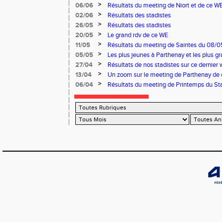
>
06/06
Résultats du meeting de Niort et de ce W
>
02/06
Résultats des stadistes
>
26/05
Résultats des stadistes
>
20/05
Le grand rdv de ce WE
>
11/05
Résultats du meeting de Saintes du 08/0
Niort du 11/05/2025
>
05/05
Les plus jeunes à Parthenay et les plus 
03 et 04 mai
>
27/04
Résultats de nos stadistes sur ce dernier 
>
13/04
Un zoom sur le meeting de Parthenay de
>
06/04
Résultats du meeting de Printemps du Sta