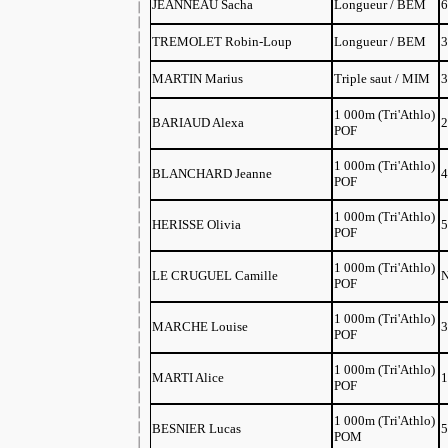
JEANNEAU Sacha
Longueur / BEM
6
TREMOLET Robin-Loup
Longueur / BEM
3
MARTIN Marius
Triple saut / MIM
3
1 000m (Tri'Athlo)
BARIAUD Alexa
2
POF
1 000m (Tri'Athlo)
BLANCHARD Jeanne
4
POF
1 000m (Tri'Athlo)
HERISSE Olivia
5
POF
1 000m (Tri'Athlo)
LE CRUGUEL Camille
POF
1 000m (Tri'Athlo)
MARCHE Louise
3
POF
1 000m (Tri'Athlo)
MARTI Alice
1
POF
1 000m (Tri'Athlo)
BESNIER Lucas
5
POM