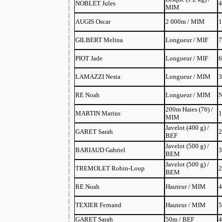
NOBLET Jules
4
MIM
AUGIS Oscar
2 000m / MIM
1
GILBERT Melina
Longueur / MIF
7
PIOT Jade
Longueur / MIF
6
LAMAZZI Nesta
Longueur / MIM
3
RE Noah
Longueur / MIM
200m Haies (76) /
MARTIN Marius
1
MIM
Javelot (400 g) /
GARET Sarah
2
BEF
Javelot (500 g) /
BARIAUD Gabriel
3
BEM
Javelot (500 g) /
TREMOLET Robin-Loup
2
BEM
RE Noah
Hauteur / MIM
4
TEXIER Fernand
Hauteur / MIM
5
GARET Sarah
50m / BEF
4