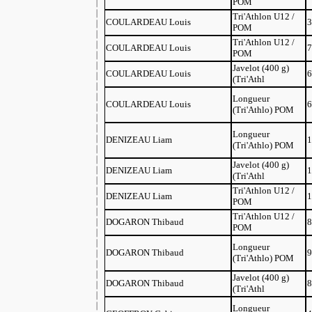
POM
Tri'Athlon U12 /
COULARDEAU Louis
3
POM
Tri'Athlon U12 /
COULARDEAU Louis
7
POM
Javelot (400 g)
COULARDEAU Louis
6
(Tri'Athl
Longueur
COULARDEAU Louis
6
(Tri'Athlo) POM
Longueur
DENIZEAU Liam
1
(Tri'Athlo) POM
Javelot (400 g)
DENIZEAU Liam
1
(Tri'Athl
Tri'Athlon U12 /
DENIZEAU Liam
1
POM
Tri'Athlon U12 /
DOGARON Thibaud
8
POM
Longueur
DOGARON Thibaud
9
(Tri'Athlo) POM
Javelot (400 g)
DOGARON Thibaud
8
(Tri'Athl
Longueur