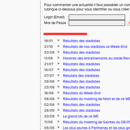
Pour commenter une actualité il faut posséder un compt
rubrique ci-dessous pour vous identifier ou vous crée
Login (Email)
:
Mot de Passe
:
>
19/01
Résultats des stadistes
>
21/10
Résultats de nos stadistes ce Week-End
>
30/09
Résultats des stadistes
>
11/09
Horaires des entraînements au stade Ren
>
21/07
Résultats des stadistes
>
14/07
Résultats des stadistes
>
07/07
Résutats des stadistes
>
29/06
Résultats des stadistes
>
23/06
Résultats des stadistes
>
16/06
Résultats du Week-End
>
06/06
Résultats du meeting de Niort et de ce W
>
02/06
Résultats des stadistes
>
26/05
Résultats des stadistes
>
20/05
Le grand rdv de ce WE
>
11/05
Résultats du meeting de Saintes du 08/0
Niort du 11/05/2025
>
05/05
Les plus jeunes à Parthenay et les plus 