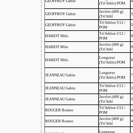
GEOFFROY Gabin
4
(Tri'Athlo) POM
Javelot (400 g)
GEOFFROY Gabin
5
(Tri'Athl
Tri'Athlon U12 /
GEOFFROY Gabin
5
POM
Tri'Athlon U12 /
HARIOT Milo
9
POM
Javelot (400 g)
HARIOT Milo
9
(Tri'Athl
Longueur
HARIOT Milo
8
(Tri'Athlo) POM
Longueur
JEANNEAU Gabin
7
(Tri'Athlo) POM
Tri'Athlon U12 /
JEANNEAU Gabin
3
POM
Javelot (400 g)
JEANNEAU Gabin
3
(Tri'Athl
Tri'Athlon U12 /
ROUGER Romeo
4
POM
Javelot (400 g)
ROUGER Romeo
4
(Tri'Athl
Longueur