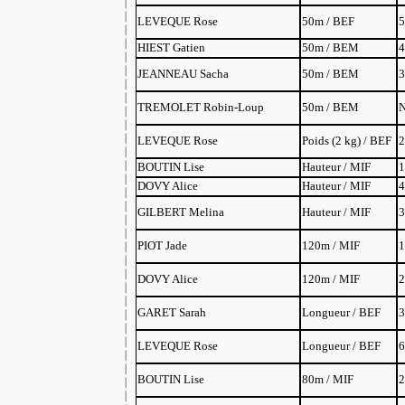
LEVEQUE Rose
50m / BEF
5
HIEST Gatien
50m / BEM
4
JEANNEAU Sacha
50m / BEM
3
TREMOLET Robin-Loup
50m / BEM
N
LEVEQUE Rose
Poids (2 kg) / BEF
2
BOUTIN Lise
Hauteur / MIF
1
DOVY Alice
Hauteur / MIF
4
GILBERT Melina
Hauteur / MIF
3
PIOT Jade
120m / MIF
1
DOVY Alice
120m / MIF
2
GARET Sarah
Longueur / BEF
3
LEVEQUE Rose
Longueur / BEF
6
BOUTIN Lise
80m / MIF
2