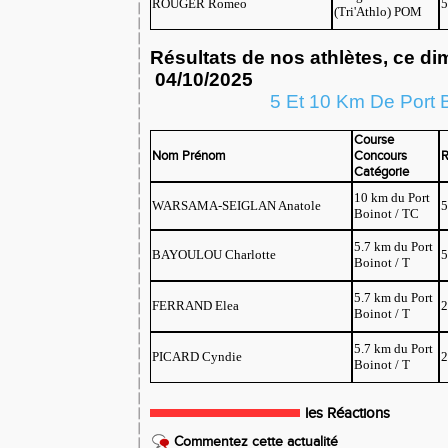
ROUGER Romeo
5
(Tri'Athlo) POM
Résultats de nos athlètes, 
04/10/2025
5 Et 10 Km De Port 
Course
Nom Prénom
Concours
R
Catégorie
10 km du Port
WARSAMA-SEIGLAN Anatole
5
Boinot / TC
5.7 km du Port
BAYOULOU Charlotte
5
Boinot / T
5.7 km du Port
FERRAND Elea
2
Boinot / T
5.7 km du Port
PICARD Cyndie
2
Boinot / T
les Réactions
Commentez cette actualité