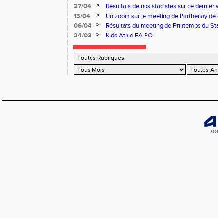
03 et 04 mai
>
27/04
Résultats de nos stadistes sur ce dernier 
>
13/04
Un zoom sur le meeting de Parthenay de
>
06/04
Résultats du meeting de Printemps du Sta
>
24/03
Kids Athlé EA PO