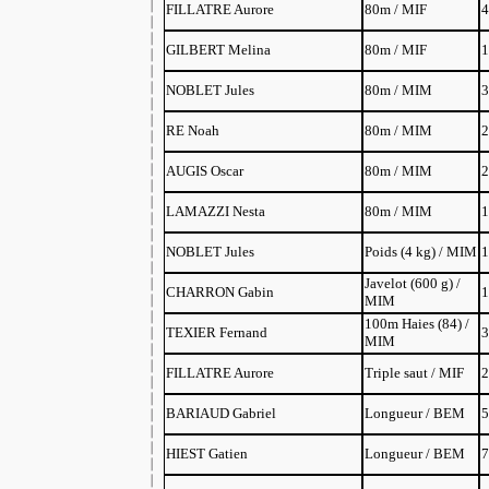
FILLATRE Aurore
80m / MIF
4
GILBERT Melina
80m / MIF
1
NOBLET Jules
80m / MIM
3
RE Noah
80m / MIM
2
AUGIS Oscar
80m / MIM
2
LAMAZZI Nesta
80m / MIM
1
NOBLET Jules
Poids (4 kg) / MIM
1
Javelot (600 g) /
CHARRON Gabin
1
MIM
100m Haies (84) /
TEXIER Fernand
3
MIM
FILLATRE Aurore
Triple saut / MIF
2
BARIAUD Gabriel
Longueur / BEM
5
HIEST Gatien
Longueur / BEM
7