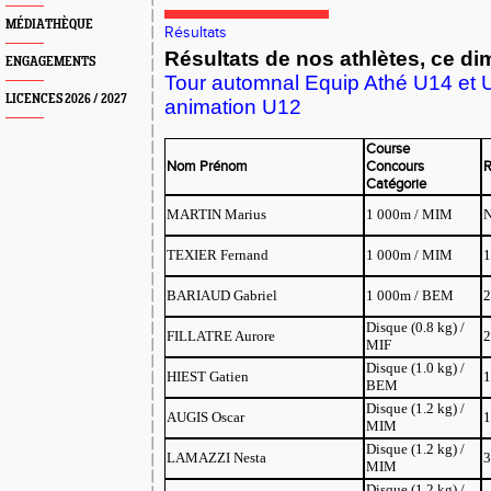
MÉDIATHÈQUE
Résultats
Résultats de nos athlètes, ce d
ENGAGEMENTS
Tour automnal Equip Athé U14 et U
LICENCES 2026 / 2027
animation U12
Course
Nom Prénom
Concours
R
Catégorie
MARTIN Marius
1 000m / MIM
TEXIER Fernand
1 000m / MIM
1
BARIAUD Gabriel
1 000m / BEM
2
Disque (0.8 kg) /
FILLATRE Aurore
2
MIF
Disque (1.0 kg) /
HIEST Gatien
1
BEM
Disque (1.2 kg) /
AUGIS Oscar
1
MIM
Disque (1.2 kg) /
LAMAZZI Nesta
3
MIM
Disque (1.2 kg) /