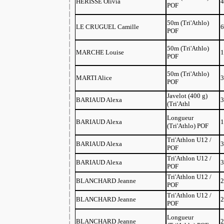
HERISSE Olivia
4
POF
50m (Tri'Athlo)
LE CRUGUEL Camille
6
POF
50m (Tri'Athlo)
MARCHE Louise
1
POF
50m (Tri'Athlo)
MARTI Alice
3
POF
Javelot (400 g)
BARIAUD Alexa
3
(Tri'Athl
Longueur
BARIAUD Alexa
1
(Tri'Athlo) POF
Tri'Athlon U12 /
BARIAUD Alexa
3
POF
Tri'Athlon U12 /
BARIAUD Alexa
3
POF
Tri'Athlon U12 /
BLANCHARD Jeanne
2
POF
Tri'Athlon U12 /
BLANCHARD Jeanne
2
POF
Longueur
BLANCHARD Jeanne
2