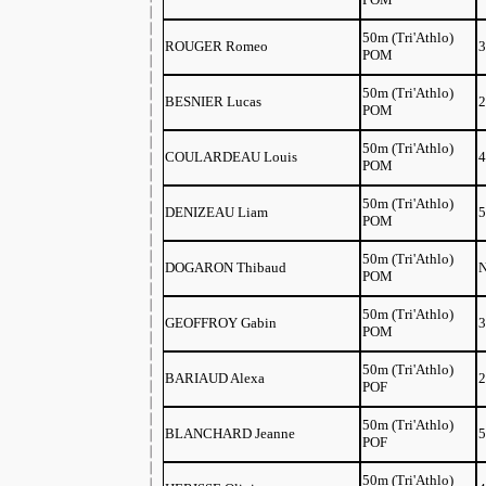
50m (Tri'Athlo)
ROUGER Romeo
3
POM
50m (Tri'Athlo)
BESNIER Lucas
2
POM
50m (Tri'Athlo)
COULARDEAU Louis
4
POM
50m (Tri'Athlo)
DENIZEAU Liam
5
POM
50m (Tri'Athlo)
DOGARON Thibaud
N
POM
50m (Tri'Athlo)
GEOFFROY Gabin
3
POM
50m (Tri'Athlo)
BARIAUD Alexa
2
POF
50m (Tri'Athlo)
BLANCHARD Jeanne
5
POF
50m (Tri'Athlo)