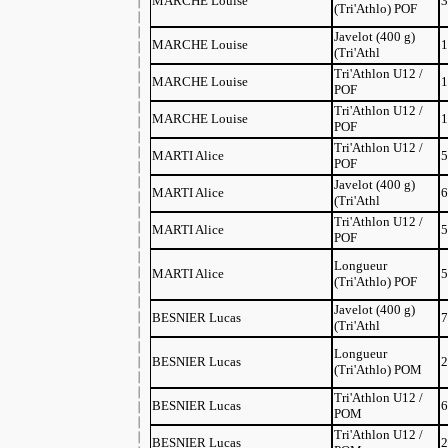
MARCHE Louise
3
(Tri'Athlo) POF
Javelot (400 g)
MARCHE Louise
1
(Tri'Athl
Tri'Athlon U12 /
MARCHE Louise
1
POF
Tri'Athlon U12 /
MARCHE Louise
1
POF
Tri'Athlon U12 /
MARTI Alice
5
POF
Javelot (400 g)
MARTI Alice
6
(Tri'Athl
Tri'Athlon U12 /
MARTI Alice
5
POF
Longueur
MARTI Alice
5
(Tri'Athlo) POF
Javelot (400 g)
BESNIER Lucas
7
(Tri'Athl
Longueur
BESNIER Lucas
2
(Tri'Athlo) POM
Tri'Athlon U12 /
BESNIER Lucas
6
POM
Tri'Athlon U12 /
BESNIER Lucas
2