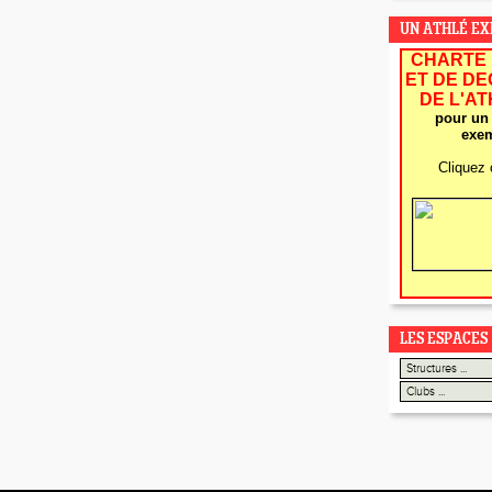
UN ATHLÉ E
CHARTE 
ET DE D
DE L'A
pour un 
exem
Cliquez 
LES ESPACES