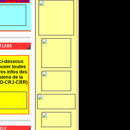
ULTATS 2026
J LANA
ci-dessous
ouver toutes
res infos des
ions de la
O-CRJ-CRR)
ELS