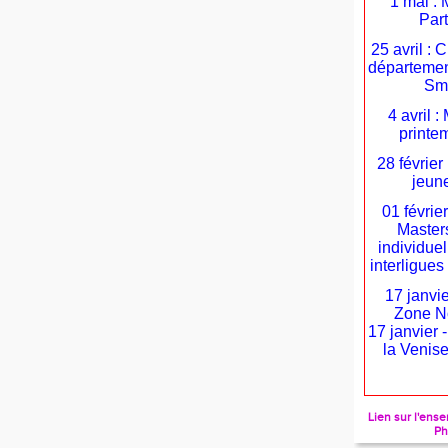
1 mai : 
Par
25 avril :
départemen
Sm
4 avril 
printe
28 février
jeune
01 févrie
Masters
individuel
interligu
17 janvie
Zone N
17 janvier 
la Venise
Lien sur l'en
Ph