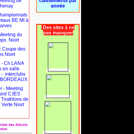
Meeting de
classements par
thenay
année
 Championnats
taux BE MI à
arves
Des sites à ne
pas manquer
: Meeting du
mps Niort
 : Coupe des
s Niort
r - Ch LANA
 en salle
 - interclubs
es BORDEAUX
r - Meeting
ord CJES
- Triathlons de
 Verte Niort
semble des Albums
otos