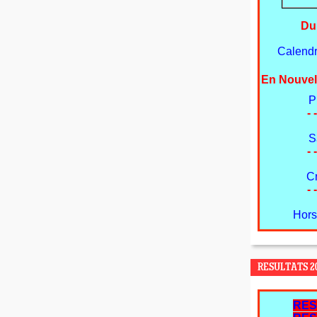
Du
Calendri
En Nouvel
P
- -
S
- -
C
- -
Hors
RESULTATS 20
RES