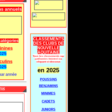
ns annuels
CLASSEMENTS
catégories
DES CLUBS DE
inines
NOUVELLE
AQUITAINE
025
Tous les classements par
catégories (mixtes) en
culins
cliquant ci-dessous
025
en 2025
par année
POUSSINS
BENJAMINS
TOS
MINIMES
CADETS
JUNIORS