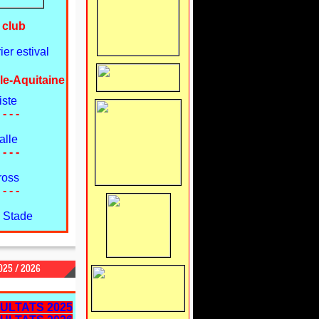
 club
er estival
le-Aquitaine
iste
 - - -
alle
 - - -
ross
 - - -
 Stade
25 / 2026
ULTATS 2025