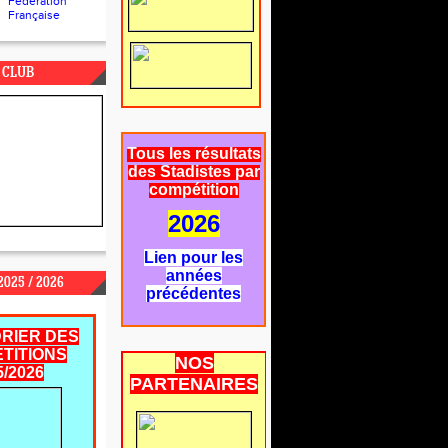
Fédération
Française
 CLUB
Tous les résultats
des Stadistes par
compétition
2026
Lien pour les
années
025 / 2026
précédentes
RIER DES
TITIONS
NOS
5/2026
PARTENAIRES