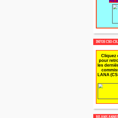
RES
INFOS CSO-CR
Cliquez 
pour retr
les derniè
commiss
LANA (CS
BILANS ANNU