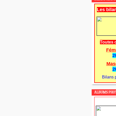
Les bila
Toutes 
Fém
2
Mas
2
Bilans 
ALBUMS PHO