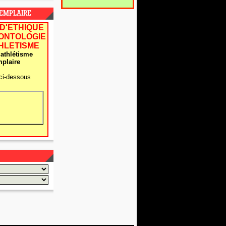
XEMPLAIRE
D'ETHIQUE
EONTOLOGIE
THLETISME
athlétisme
plaire
ci-dessous