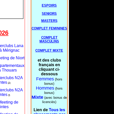
ESPOIRS
SENIORS
MASTERS
COMPLET FEMININES
026
COMPLET
MASCULINS
terclubs Lana
à Mérignac
COMPLET MIXTE
eting de Niort
et des clubs
français en
épartementaux
cliquant ci-
à Thouars
dessous
nterclubs N2A
Femmes
(hors
ntes
(2)
bonus)
Hommes
(hors
nterclubs N2A
bonus)
ntes
(1)
Mixte
(avec bonus de
Meeting de
licenciés)
intes
Lien de
Tous les