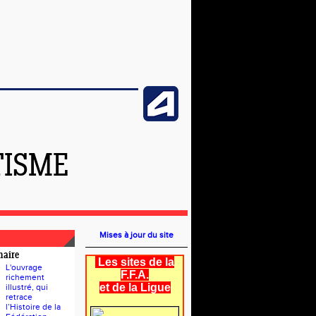
TISME
Mises à jour du site
naire
Les sites de la
L'ouvrage
F.F.A.
richement
et de la Ligue
illustré, qui
retrace
l’Histoire de la