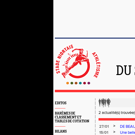
DU
EDITOS
2 actualité(s) trouvée(s
BARÈMES DE
CLASSEMENT ET
TABLES DE COTATION
>
27/01
DE BEA
BILANS
>
15/01
Une bell