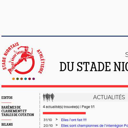
DU STADE NI
ACTUALITÉS
EDITOS
4 actualité(s) trouvée(s) | Page 1/1
BARÈMES DE
CLASSEMENT ET
TABLES DE COTATION
>
31/10
Elles l'ont fait !!!!
BILANS
>
20/10
Elles sont championnes de l'interrégion Poi