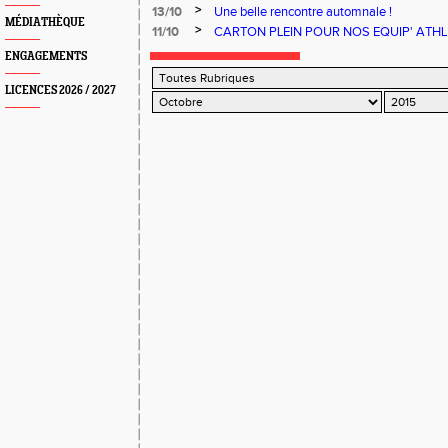
Centre !!!
>
13/10
Une belle rencontre automnale !
MÉDIATHÈQUE
>
11/10
CARTON PLEIN POUR NOS EQUIP' ATHLE !!
ENGAGEMENTS
LICENCES 2026 / 2027