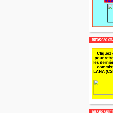
RES
INFOS CSO-CR
Cliquez 
pour retr
les derniè
commiss
LANA (CS
BILANS ANNU