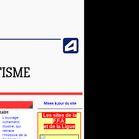
TISME
Mises à jour du site
naire
Les sites de la
L'ouvrage
F.F.A.
richement
et de la Ligue
illustré, qui
retrace
l’Histoire de la