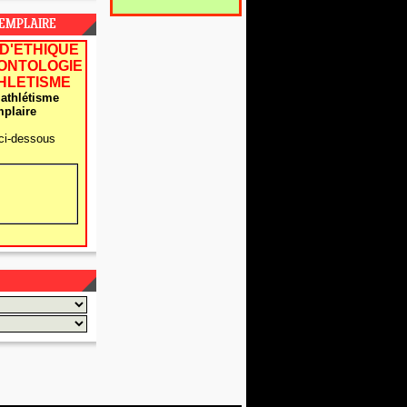
XEMPLAIRE
D'ETHIQUE
EONTOLOGIE
THLETISME
athlétisme
plaire
ci-dessous