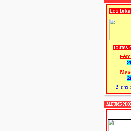
Les bila
Toutes 
Fém
2
Mas
2
Bilans 
ALBUMS PHO