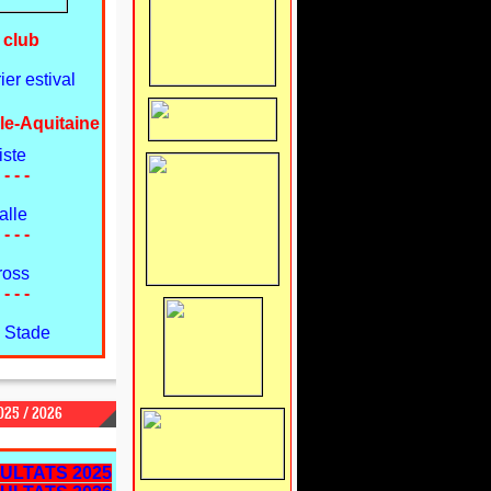
 club
er estival
le-Aquitaine
iste
 - - -
alle
 - - -
ross
 - - -
 Stade
25 / 2026
ULTATS 2025