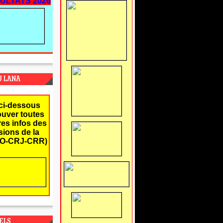
ULTATS 2026
J LANA
ci-dessous
ouver toutes
res infos des
ions de la
O-CRJ-CRR)
ELS