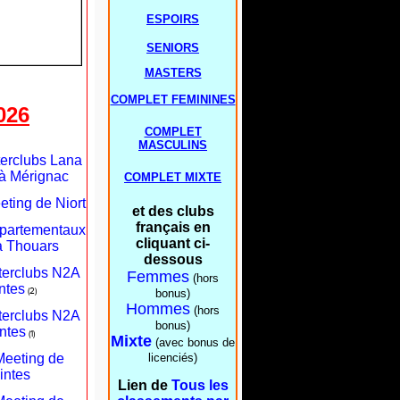
ESPOIRS
SENIORS
MASTERS
COMPLET FEMININES
026
COMPLET
MASCULINS
terclubs Lana
à Mérignac
COMPLET MIXTE
eting de Niort
et des clubs
français en
épartementaux
cliquant ci-
à Thouars
dessous
nterclubs N2A
Femmes
(hors
ntes
(2)
bonus)
Hommes
(hors
nterclubs N2A
bonus)
ntes
(1)
Mixte
(avec bonus de
Meeting de
licenciés)
intes
Lien de
Tous les