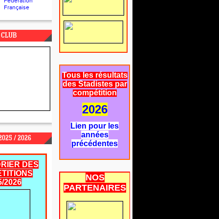
Fédération
Française
 CLUB
Tous les résultats
des Stadistes par
compétition
2026
Lien pour les
années
025 / 2026
précédentes
RIER DES
TITIONS
NOS
5/2026
PARTENAIRES