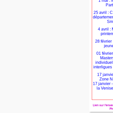
1 mai : 
Par
25 avril :
départemen
Sm
4 avril 
printe
28 février
jeune
01 févrie
Masters
individuel
interligu
17 janvie
Zone N
17 janvier 
la Venise
Lien sur l'en
Ph