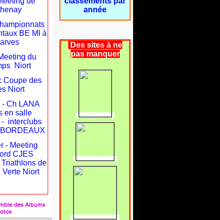
Meeting de
classements par
thenay
année
 Championnats
taux BE MI à
arves
Des sites à ne
pas manquer
: Meeting du
mps Niort
 : Coupe des
s Niort
r - Ch LANA
 en salle
 - interclubs
es BORDEAUX
r - Meeting
ord CJES
- Triathlons de
 Verte Niort
semble des Albums
otos