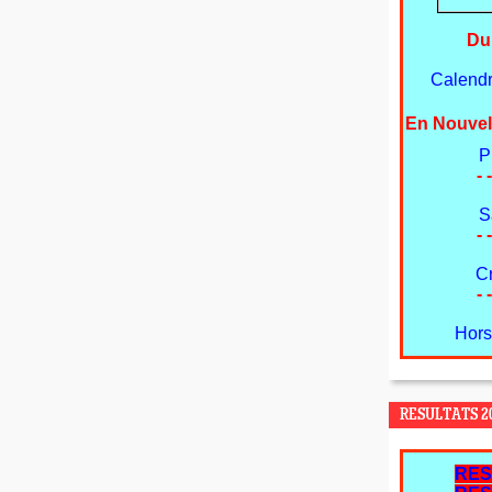
Du
Calendri
En Nouvel
P
- -
S
- -
C
- -
Hors
RESULTATS 20
RES