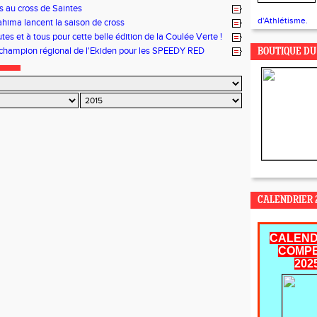
 au cross de Saintes
d'Athlétisme.
ahima lancent la saison de cross
tes et à tous pour cette belle édition de la Coulée Verte !
e champion régional de l'Ekiden pour les SPEEDY RED
BOUTIQUE DU
CALENDRIER 2
CALEND
COMPE
202