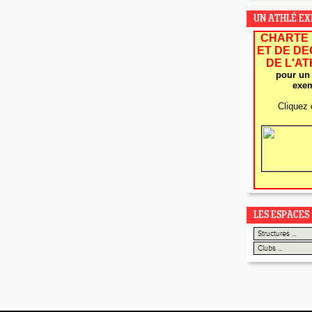
UN ATHLÉ E
CHARTE 
ET DE D
DE L'A
pour un 
exem
Cliquez 
LES ESPACES