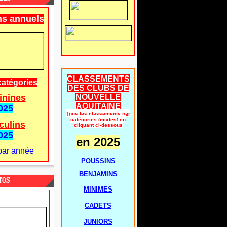
ns annuels
CLASSEMENTS
catégories
DES CLUBS DE
inines
NOUVELLE
AQUITAINE
025
Tous les classements par
catégories (mixtes) en
culins
cliquant ci-dessous
025
en 2025
par année
POUSSINS
BENJAMINS
TOS
MINIMES
CADETS
JUNIORS