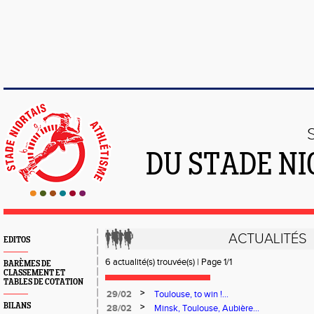
DU STADE NI
ACTUALITÉS
EDITOS
6 actualité(s) trouvée(s) | Page 1/1
BARÈMES DE
CLASSEMENT ET
TABLES DE COTATION
>
29/02
Toulouse, to win !...
BILANS
>
28/02
Minsk, Toulouse, Aubière...