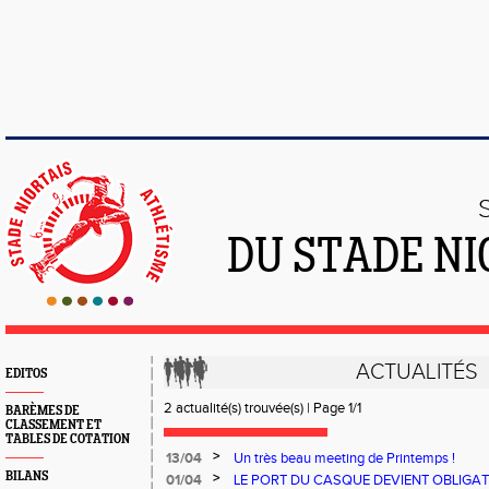
DU STADE NI
ACTUALITÉS
EDITOS
2 actualité(s) trouvée(s) | Page 1/1
BARÈMES DE
CLASSEMENT ET
TABLES DE COTATION
>
13/04
Un très beau meeting de Printemps !
BILANS
>
01/04
LE PORT DU CASQUE DEVIENT OBLIGAT