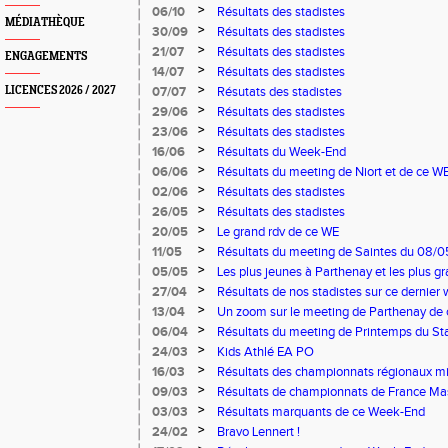
>
06/10
Résultats des stadistes
MÉDIATHÈQUE
>
30/09
Résultats des stadistes
>
21/07
Résultats des stadistes
ENGAGEMENTS
>
14/07
Résultats des stadistes
>
LICENCES 2026 / 2027
07/07
Résutats des stadistes
>
29/06
Résultats des stadistes
>
23/06
Résultats des stadistes
>
16/06
Résultats du Week-End
>
06/06
Résultats du meeting de Niort et de ce W
>
02/06
Résultats des stadistes
>
26/05
Résultats des stadistes
>
20/05
Le grand rdv de ce WE
>
11/05
Résultats du meeting de Saintes du 08/0
Niort du 11/05/2025
>
05/05
Les plus jeunes à Parthenay et les plus 
03 et 04 mai
>
27/04
Résultats de nos stadistes sur ce dernier 
>
13/04
Un zoom sur le meeting de Parthenay de
>
06/04
Résultats du meeting de Printemps du Sta
>
24/03
Kids Athlé EA PO
>
16/03
Résultats des championnats régionaux mi
>
09/03
Résultats de championnats de France Ma
>
03/03
Résultats marquants de ce Week-End
>
24/02
Bravo Lennert !