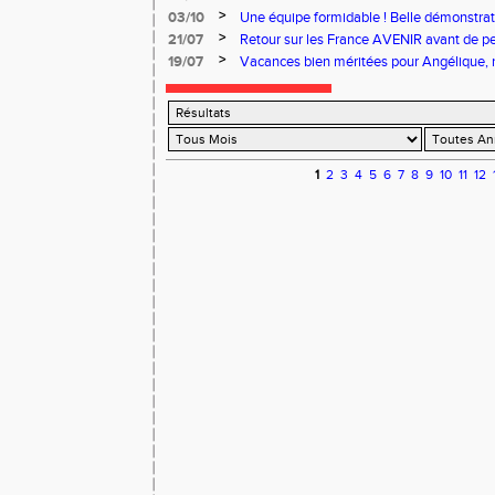
>
03/10
Une équipe formidable ! Belle démonstratio
pour les équipes qualifiées
>
21/07
Retour sur les France AVENIR avant de p
>
19/07
Vacances bien méritées pour Angélique, n
l'équipe de Nouvelle-Aquitaine Minimes à
1
2
3
4
5
6
7
8
9
10
11
12