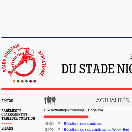
DU STADE NI
ACTUALITÉS
EDITOS
651 actualité(s) trouvée(s) | Page 1/14
BARÈMES DE
CLASSEMENT ET
TABLES DE COTATION
>
19/01
Résultats des stadistes
BILANS
>
21/10
Résultats de nos stadistes ce Week-End