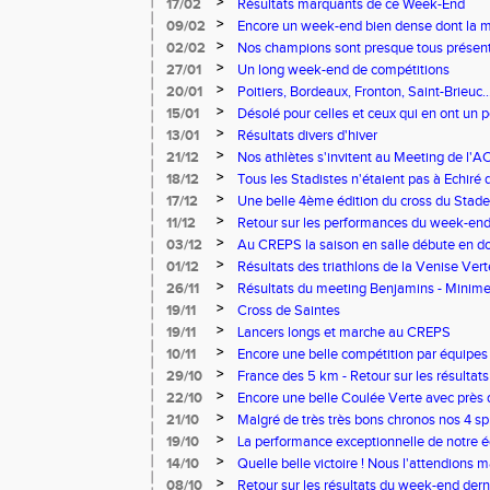
>
17/02
Résultats marquants de ce Week-End
>
09/02
Encore un week-end bien dense dont la me
certainement à mettre à l'actif de Lennert
>
02/02
Nos champions sont presque tous présent
vous des régionaux en salle
>
27/01
Un long week-end de compétitions
>
20/01
Poitiers, Bordeaux, Fronton, Saint-Brieuc.
Stadistes sur les 6 compétitions du week
>
15/01
Désolé pour celles et ceux qui en ont un 
que de cross à Echiré depuis le 15 décembr
>
13/01
Résultats divers d'hiver
>
21/12
Nos athlètes s'invitent au Meeting de l'
Nantes
>
18/12
Tous les Stadistes n'étaient pas à Echiré
>
17/12
Une belle 4ème édition du cross du Stade
>
11/12
Retour sur les performances du week-end
>
03/12
Au CREPS la saison en salle débute en d
Masters
>
01/12
Résultats des triathlons de la Venise Ve
>
26/11
Résultats du meeting Benjamins - Mini
dernier
>
19/11
Cross de Saintes
>
19/11
Lancers longs et marche au CREPS
>
10/11
Encore une belle compétition par équipes
>
29/10
France des 5 km - Retour sur les résultat
>
22/10
Encore une belle Coulée Verte avec près 
rues de Niort !
>
21/10
Malgré de très très bons chronos nos 4 sp
la médaille en chocolat
>
19/10
La performance exceptionnelle de notre é
éclipser totalement les résultats de nos au
>
14/10
Quelle belle victoire ! Nous l'attendions m
d'avance.
>
08/10
Retour sur les résultats du week-end dern